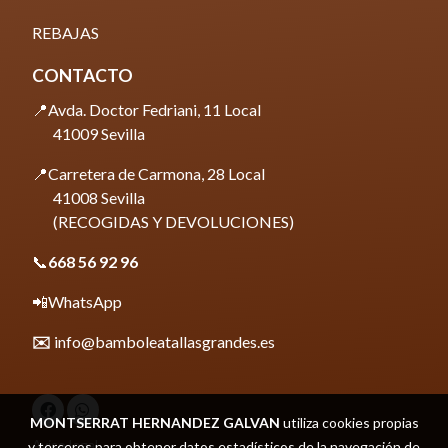
REBAJAS
CONTACTO
📍Avda. Doctor Fedriani, 11 Local
41009 Sevilla
📍Carretera de Carmona, 28 Local
41008 Sevilla
(RECOGIDAS Y DEVOLUCIONES)
📞
668 56 92 96
📲
WhatsApp
✉️
info@bamboleatallasgrandes.es
MONTSERRAT HERNANDEZ GALVAN
utiliza cookies propias
Aviso legal
y terceros para obtener datos estadísticos de la navegación de